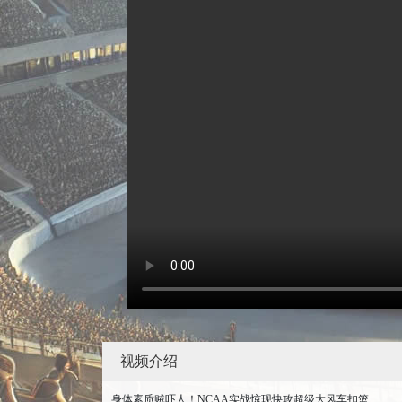
视频介绍
身体素质贼吓人！NCAA实战惊现快攻超级大风车扣篮