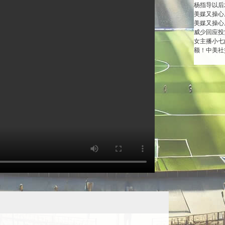
杨指导以后
美媒又操心
美媒又操心
威少回应投
女主播小七
额！中美社