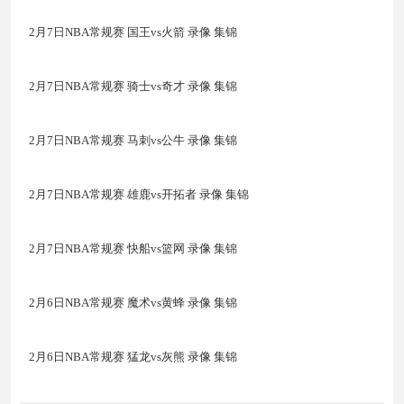
2月7日NBA常规赛 国王vs火箭 录像 集锦
2月7日NBA常规赛 骑士vs奇才 录像 集锦
2月7日NBA常规赛 马刺vs公牛 录像 集锦
2月7日NBA常规赛 雄鹿vs开拓者 录像 集锦
2月7日NBA常规赛 快船vs篮网 录像 集锦
2月6日NBA常规赛 魔术vs黄蜂 录像 集锦
2月6日NBA常规赛 猛龙vs灰熊 录像 集锦