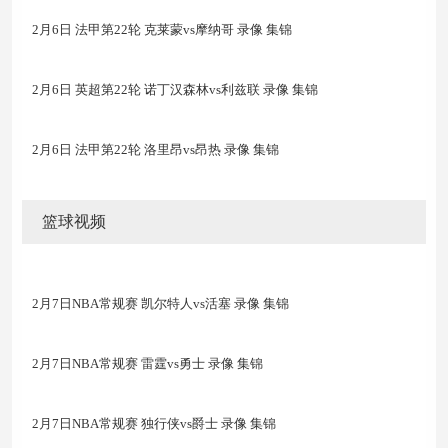
2月6日 法甲第22轮 克莱蒙vs摩纳哥 录像 集锦
2月6日 英超第22轮 诺丁汉森林vs利兹联 录像 集锦
2月6日 法甲第22轮 洛里昂vs昂热 录像 集锦
篮球视频
2月7日NBA常规赛 凯尔特人vs活塞 录像 集锦
2月7日NBA常规赛 雷霆vs勇士 录像 集锦
2月7日NBA常规赛 独行侠vs爵士 录像 集锦