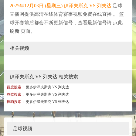
2025年12月03日 (星期三) 伊泽夫斯克 VS 列夫达
足球
直播网提供高清在线体育赛事视频免费在线直播 。 篮
球开赛前后都会不断更新信号，查看最新信号请
点此
刷新
页面。
相关视频
伊泽夫斯克 VS 列夫达 相关搜索
百度搜索：
更多伊泽夫斯克 VS 列夫达
谷歌搜索：
更多伊泽夫斯克 VS 列夫达
搜狗搜索：
更多伊泽夫斯克 VS 列夫达
足球视频