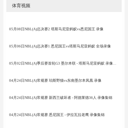
体育视频
05月08日NBL(A)总决赛2 塔斯马尼亚蚂蚁vs悉尼国王 录像
05月06日NBL(A)总决赛1 悉尼国王vs塔斯马尼亚蚂蚁 全场录像
05月02日NBL(A)季后赛首轮G3 墨尔本联 - 塔斯马尼亚蚂蚁 录像集锦
04月24日NBL(A)常规赛 珀斯野猫vs东南墨尔本凤凰 录像
04月24日NBL(A)常规赛 新西兰破坏者 - 阿德莱德36人 录像集锦
04月24日NBL(A)常规赛 悉尼国王 - 伊拉瓦拉老鹰 录像集锦