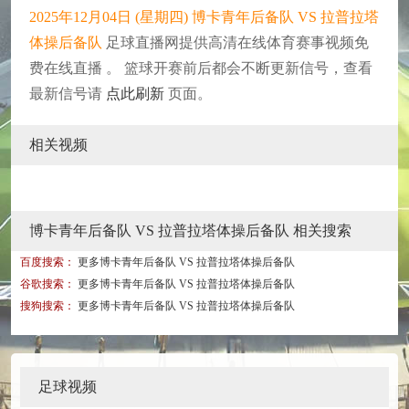
2025年12月04日 (星期四) 博卡青年后备队 VS 拉普拉塔
体操后备队
足球直播网提供高清在线体育赛事视频免
费在线直播 。 篮球开赛前后都会不断更新信号，查看
最新信号请
点此刷新
页面。
相关视频
博卡青年后备队 VS 拉普拉塔体操后备队 相关搜索
百度搜索：
更多博卡青年后备队 VS 拉普拉塔体操后备队
谷歌搜索：
更多博卡青年后备队 VS 拉普拉塔体操后备队
搜狗搜索：
更多博卡青年后备队 VS 拉普拉塔体操后备队
足球视频