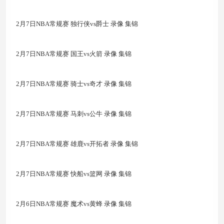
2月7日NBA常规赛 独行侠vs爵士 录像 集锦
2月7日NBA常规赛 国王vs火箭 录像 集锦
2月7日NBA常规赛 骑士vs奇才 录像 集锦
2月7日NBA常规赛 马刺vs公牛 录像 集锦
2月7日NBA常规赛 雄鹿vs开拓者 录像 集锦
2月7日NBA常规赛 快船vs篮网 录像 集锦
2月6日NBA常规赛 魔术vs黄蜂 录像 集锦