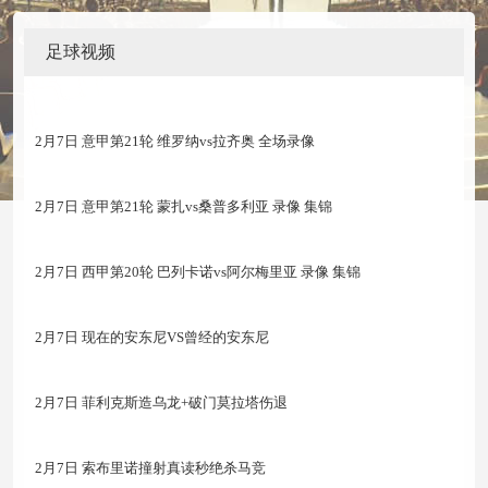
足球视频
2月7日 意甲第21轮 维罗纳vs拉齐奥 全场录像
2月7日 意甲第21轮 蒙扎vs桑普多利亚 录像 集锦
2月7日 西甲第20轮 巴列卡诺vs阿尔梅里亚 录像 集锦
2月7日 现在的安东尼VS曾经的安东尼
2月7日 菲利克斯造乌龙+破门莫拉塔伤退
2月7日 索布里诺撞射真读秒绝杀马竞