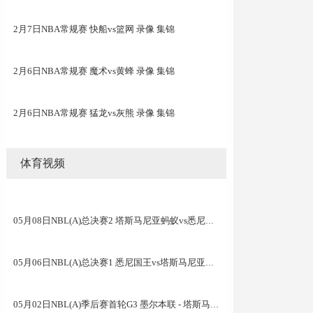
2月7日NBA常规赛 快船vs篮网 录像 集锦
2月6日NBA常规赛 魔术vs黄蜂 录像 集锦
2月6日NBA常规赛 猛龙vs灰熊 录像 集锦
体育视频
05月08日NBL(A)总决赛2 塔斯马尼亚蚂蚁vs悉尼国王 录像
05月06日NBL(A)总决赛1 悉尼国王vs塔斯马尼亚蚂蚁 全场录像
05月02日NBL(A)季后赛首轮G3 墨尔本联 - 塔斯马尼亚蚂蚁 录像集锦