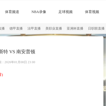
体育频道
NBA录像
足球视频
体育视频
直播
德甲直播
法甲直播
美职业直播
亚洲杯直播
日职联直播
斯特 VS 南安普顿
2026年01月08日 23:00
)