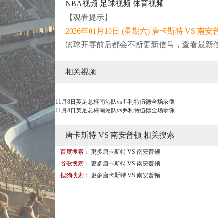
NBA视频
足球视频
体育视频
【观看提示】
2026年01月10日 (星期六) 唐卡斯特 VS 南安
篮球开赛前后都会不断更新信号，查看最新
相关视频
11月8日英足总杯南港队vs弗利特伍德全场录像
11月8日英足总杯南港队vs弗利特伍德全场录像
唐卡斯特 VS 南安普顿 相关搜索
百度搜索：
更多唐卡斯特 VS 南安普顿
谷歌搜索：
更多唐卡斯特 VS 南安普顿
搜狗搜索：
更多唐卡斯特 VS 南安普顿