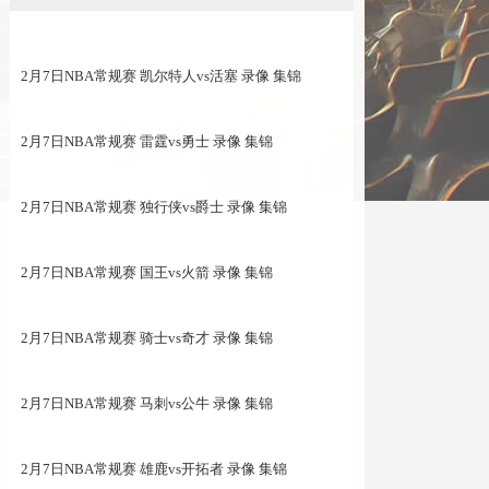
2月7日NBA常规赛 凯尔特人vs活塞 录像 集锦
2月7日NBA常规赛 雷霆vs勇士 录像 集锦
2月7日NBA常规赛 独行侠vs爵士 录像 集锦
2月7日NBA常规赛 国王vs火箭 录像 集锦
2月7日NBA常规赛 骑士vs奇才 录像 集锦
2月7日NBA常规赛 马刺vs公牛 录像 集锦
2月7日NBA常规赛 雄鹿vs开拓者 录像 集锦