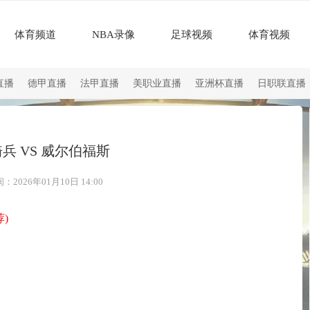
体育频道
NBA录像
足球视频
体育视频
直播
德甲直播
法甲直播
美职业直播
亚洲杯直播
日职联直播
兵 VS 威尔伯福斯
2026年01月10日 14:00
)