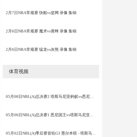
2月7日NBA常规赛 快船vs篮网 录像 集锦
2月6日NBA常规赛 魔术vs黄蜂 录像 集锦
2月6日NBA常规赛 猛龙vs灰熊 录像 集锦
体育视频
05月08日NBL(A)总决赛2 塔斯马尼亚蚂蚁vs悉尼国王 录像
05月06日NBL(A)总决赛1 悉尼国王vs塔斯马尼亚蚂蚁 全场录像
05月02日NBL(A)季后赛首轮G3 墨尔本联 - 塔斯马尼亚蚂蚁 录像集锦