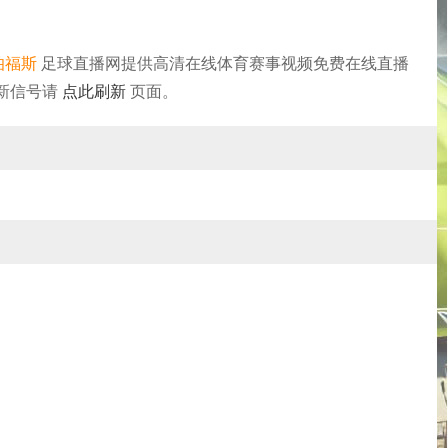
尔伯福斯
足球直播网提供高清在线体育赛事视频免费在线直播
新信号请
点此刷新
页面。