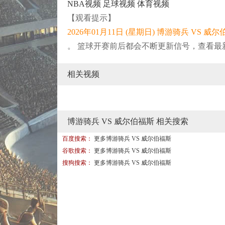
NBA视频
足球视频
体育视频
【观看提示】
2026年01月11日 (星期日) 博游骑兵 VS 威
。 篮球开赛前后都会不断更新信号，查看最
相关视频
博游骑兵 VS 威尔伯福斯 相关搜索
百度搜索：
更多博游骑兵 VS 威尔伯福斯
谷歌搜索：
更多博游骑兵 VS 威尔伯福斯
搜狗搜索：
更多博游骑兵 VS 威尔伯福斯