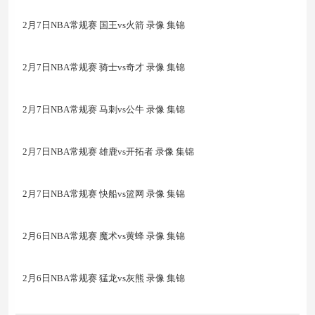
2月7日NBA常规赛 国王vs火箭 录像 集锦
2月7日NBA常规赛 骑士vs奇才 录像 集锦
2月7日NBA常规赛 马刺vs公牛 录像 集锦
2月7日NBA常规赛 雄鹿vs开拓者 录像 集锦
2月7日NBA常规赛 快船vs篮网 录像 集锦
2月6日NBA常规赛 魔术vs黄蜂 录像 集锦
2月6日NBA常规赛 猛龙vs灰熊 录像 集锦