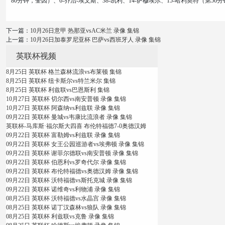
80分钟，奎因）、6-乔治-埃文斯、38-凯利、14-萨穆埃尔、15-哈利奥特（第5
下一篇：
10月26日意甲 热那亚vsAC米兰 录像 集锦
上一篇：
10月26日加泰罗尼亚杯 巴萨vs西班牙人 录像 集锦
英联杯视频
8月25日 英联杯 格兰森林流浪vs布莱顿 集锦
8月25日 英联杯 纽卡斯尔vs特兰米尔 集锦
8月25日 英联杯 利兹联vs巴恩斯利 集锦
10月27日 英联杯 切尔西vs南安普顿 录像 集锦
10月27日 英联杯 阿森纳vs利兹联 录像 集锦
09月22日 英联杯 曼城vs韦康比流浪者 录像 集锦
英联杯-马库斯·福尔斯大四喜 布伦特福德7-0奥德汉姆
09月22日 英联杯 富勒姆vs利兹联 录像 集锦
09月22日 英联杯 女王公园巡游者vs埃弗顿 录像 集锦
09月22日 英联杯 谢菲尔德联vs南安普顿 录像 集锦
09月22日 英联杯 伯恩利vs罗奇代尔 录像 集锦
09月22日 英联杯 布伦特福德vs奥德汉姆 录像 集锦
09月22日 英联杯 沃特福德vs斯托克城 录像 集锦
09月22日 英联杯 诺维奇vs利物浦 录像 集锦
08月25日 英联杯 沃特福德vs水晶宫 录像 集锦
08月25日 英联杯 诺丁汉森林vs狼队 录像 集锦
08月25日 英联杯 利兹联vs克鲁 录像 集锦