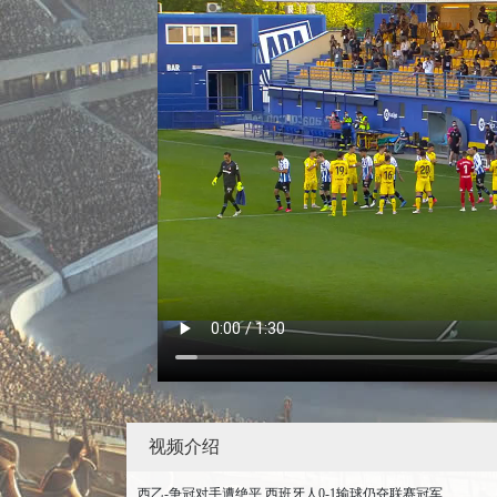
视频介绍
西乙-争冠对手遭绝平 西班牙人0-1输球仍夺联赛冠军