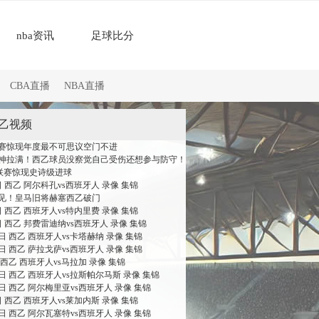
nba资讯
足球比分
CBA直播
NBA直播
乙视频
赛惊现年度最不可思议空门不进
神拉满！西乙球员没察觉自己受伤还想参与防守！
联赛惊现史诗级进球
日 西乙 阿尔科孔vs西班牙人 录像 集锦
见！皇马旧将赫塞西乙破门
日 西乙 西班牙人vs特内里费 录像 集锦
日 西乙 邦费雷迪纳vs西班牙人 录像 集锦
5日 西乙 西班牙人vs卡塔赫纳 录像 集锦
9日 西乙 萨拉戈萨vs西班牙人 录像 集锦
 西乙 西班牙人vs马拉加 录像 集锦
5日 西乙 西班牙人vs拉斯帕尔马斯 录像 集锦
0日 西乙 阿尔梅里亚vs西班牙人 录像 集锦
日 西乙 西班牙人vs莱加内斯 录像 集锦
5日 西乙 阿尔瓦塞特vs西班牙人 录像 集锦