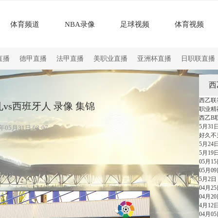
体育频道
NBA录像
足球视频
体育视频
直播
德甲直播
法甲直播
美职业直播
亚洲杯直播
日职联直播
西
西乙联
孔vs西班牙人 录像 集锦
职业精
西乙B
5月31
05月31日 08:07
好久不
5月24
5月19
05月1
05月0
5月2日
04月2
04月2
4月12
04月0