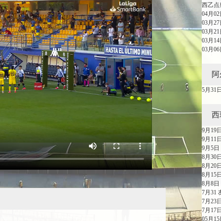
西乙点
04月0
03月2
03月2
03月1
03月0
阿
5月31
西
9月19
9月11
9月5日
8月30
8月20
8月15
8月8日
7月31
7月23
7月17
05月1