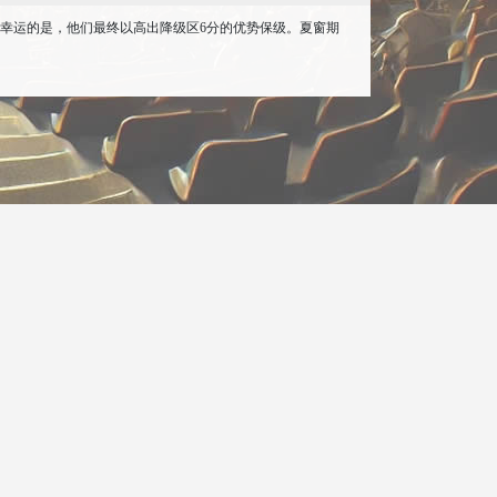
降级。幸运的是，他们最终以高出降级区6分的优势保级。夏窗期