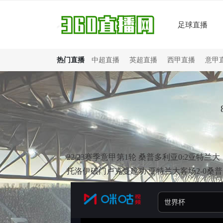
足球直播
热门直播
中超直播
英超直播
西甲直播
意甲
22/23赛季意甲第1轮 桑普多利亚0:2亚特兰大
托洛伊破门卢克曼建功 亚特兰大客场2-0桑普