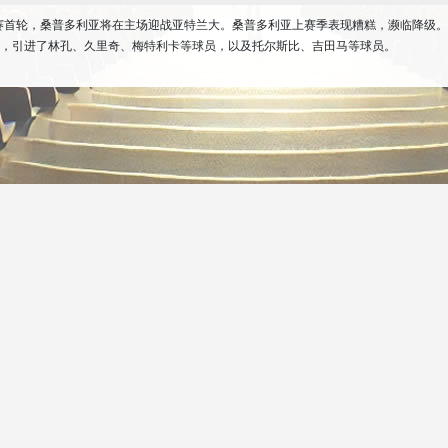
3赛季意甲联赛首轮，桑普多利亚将在主场迎战亚特兰大。桑普多利亚上赛季表现糟糕，濒临
，引进了林孔、久里奇、梅特利卡等球员，以及托尔斯比、吉田马等球员。