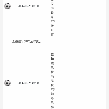
罗
2026-01-25 03:00
萨
铁
路
VS
伊
瓜
苏
直播信号(HD)
足球比分
巴
帕
联
巴
拉
纳
竞
2026-01-25 03:00
技
VS
加
洛
马
林