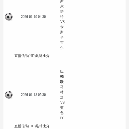
斯
尔
诺
2026-01-19 04:30
特
VS
卡
斯
卡
韦
尔
直播信号(HD)
足球比分
巴
帕
联
马
林
2026-01-18 05:30
加
VS
蓝
色
FC
直播信号(HD)
足球比分