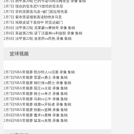
2月7日 西甲第20轮 巴列卡诺vs阿尔梅里亚 录像 集锦
2月7日 现在的安东尼VS曾经的安东尼
2月7日 菲利克斯造乌龙+破门莫拉塔伤退
2月7日 索布里诺撞射真读秒绝杀马竞
2月7日 埃斯皮诺下底传中 邦贡达破门
2月6日 法甲第22轮 克莱蒙vs摩纳哥 录像 集锦
2月6日 英超第22轮 诺丁汉森林vs利兹联 录像 集锦
2月6日 法甲第22轮 洛里昂vs昂热 录像 集锦
篮球视频
2月7日NBA常规赛 凯尔特人vs活塞 录像 集锦
2月7日NBA常规赛 雷霆vs勇士 录像 集锦
2月7日NBA常规赛 独行侠vs爵士 录像 集锦
2月7日NBA常规赛 国王vs火箭 录像 集锦
2月7日NBA常规赛 骑士vs奇才 录像 集锦
2月7日NBA常规赛 马刺vs公牛 录像 集锦
2月7日NBA常规赛 雄鹿vs开拓者 录像 集锦
2月7日NBA常规赛 快船vs篮网 录像 集锦
2月6日NBA常规赛 魔术vs黄蜂 录像 集锦
2月6日NBA常规赛 猛龙vs灰熊 录像 集锦