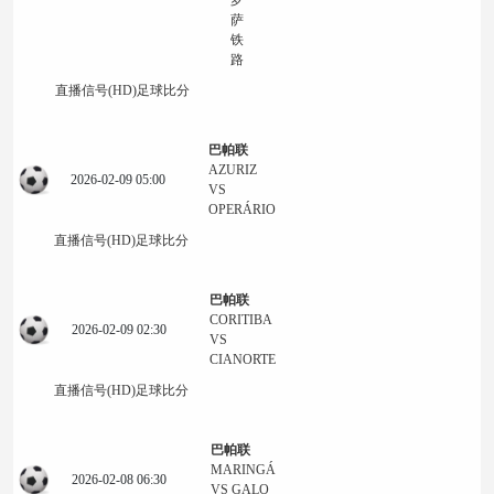
罗
萨
铁
路
直播信号(HD)
足球比分
巴帕联
AZURIZ
2026-02-09 05:00
VS
OPERÁRIO
直播信号(HD)
足球比分
巴帕联
CORITIBA
2026-02-09 02:30
VS
CIANORTE
直播信号(HD)
足球比分
巴帕联
MARINGÁ
2026-02-08 06:30
VS GALO