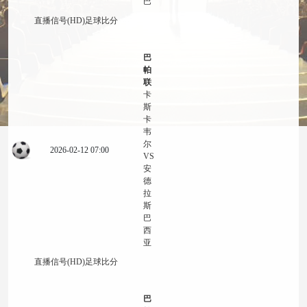
巴
直播信号(HD)
足球比分
巴
帕
联
卡
斯
卡
韦
尔
2026-02-12 07:00
VS
安
德
拉
斯
巴
西
亚
直播信号(HD)
足球比分
巴