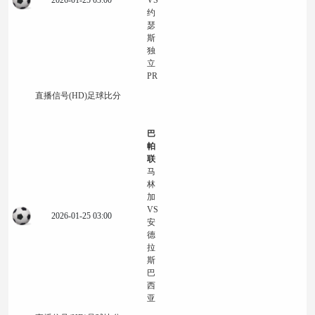
2026-01-25 03:00
VS
约
瑟
斯
独
立
PR
直播信号(HD)
足球比分
巴
帕
联
马
林
加
VS
2026-01-25 03:00
安
德
拉
斯
巴
西
亚