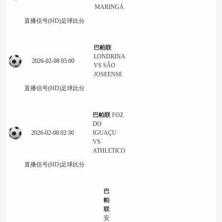
MARINGÁ
直播信号(HD)
足球比分
巴帕联
LONDRINA
2026-02-08 05:00
VS SÃO
JOSEENSE
直播信号(HD)
足球比分
巴帕联
FOZ
DO
2026-02-08 02:30
IGUAÇU
VS
ATHLETICO
直播信号(HD)
足球比分
巴
帕
联
安