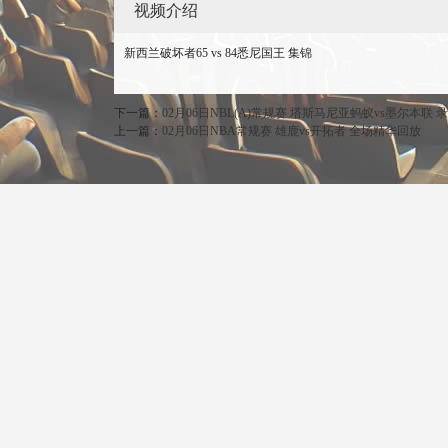
视频介绍
新西兰破坏者65 vs 84悉尼国王 集锦
下一篇：
02月06日NBL(A)常规赛 塔斯马尼亚蚂蚁vs墨尔本联 
上一篇：
02月06日NBA常规赛 雄鹿vs开拓者 全场精华回放